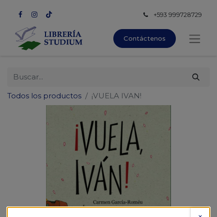
+593 999728729
Contáctenos
Todos los productos
¡VUELA IVAN!
×