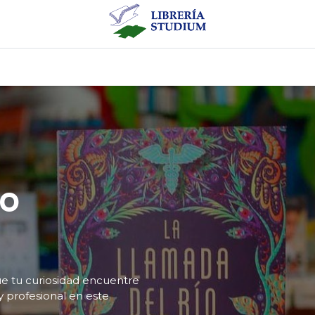
0
cio
Tienda
Producto
to
ue tu curiosidad encuentre
 y profesional en este