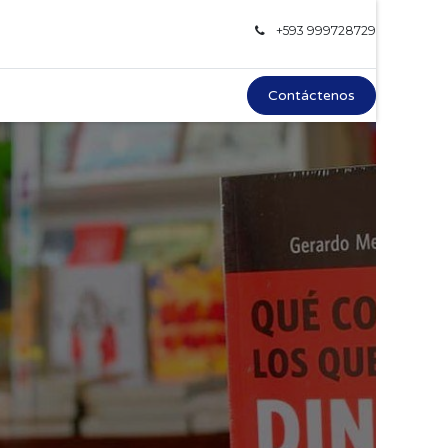
+593 999728729
Contáctenos