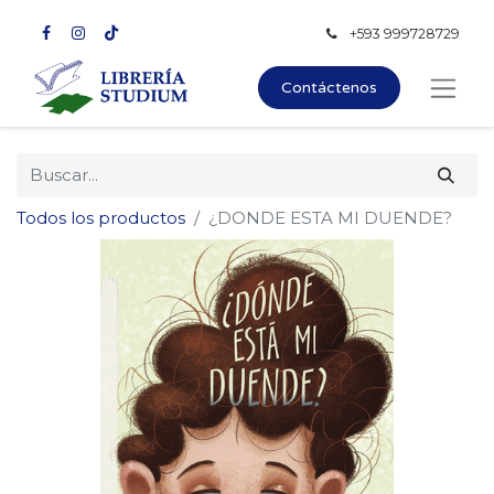
+593 999728729
Contáctenos
Todos los productos
¿DONDE ESTA MI DUENDE?
×