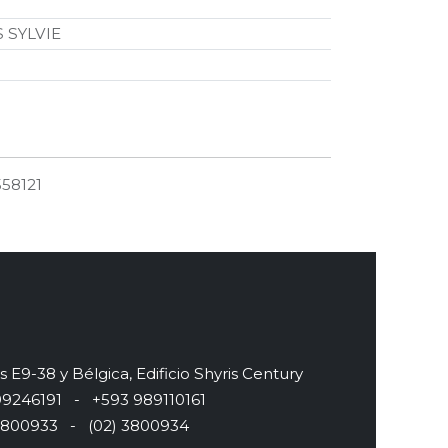
 SYLVIE
558121
s E9-38 y Bélgica, Edificio Shyris Century
246191 - +593 989110161
800933 - (02) 3800934