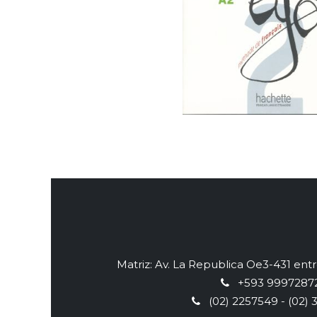
Matriz: Av. La Republica Oe3-431 en
+593 9997287
(02) 2257549 - (02) 