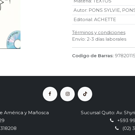
Materia
:
TEXTOS
Autor
:
PONS SYLVIE
,
PONS
Editorial
:
ACHETTE
Términos y condiciones
Envío: 2-3 días laborales
Codigo de Barras:
9782011
tre América y Mañosca
Sucursal Quito: Av. Shyri
29
+593 999
3318208
(02) 3