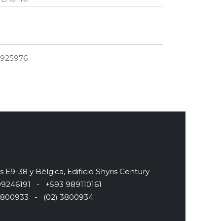
925976
s E9-38 y Bélgica, Edificio Shyris Century
246191 - +593 989110161
800933 - (02) 3800934