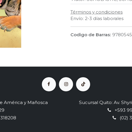
Términos y condiciones
Envío: 2-3 días laborales
Codigo de Barras:
9780545
tre América y Mañosca
Sucursal Quito: Av. Shyri
29
+593 999
3318208
(02) 3