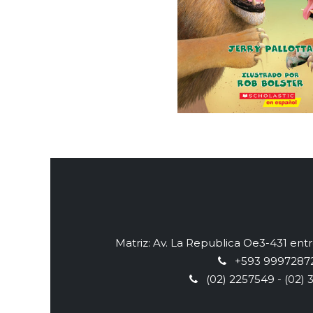
Matriz: Av. La Republica Oe3-431 en
+593 9997287
(02) 2257549 - (02) 