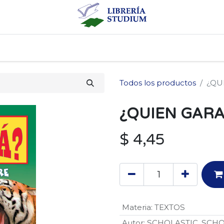
0
cio
Tienda
Producto
Todos los productos
¿QU
¿QUIEN GARA
$
4,45
Materia
:
TEXTOS
Autor
:
SCHOLASTIC
,
SCHO