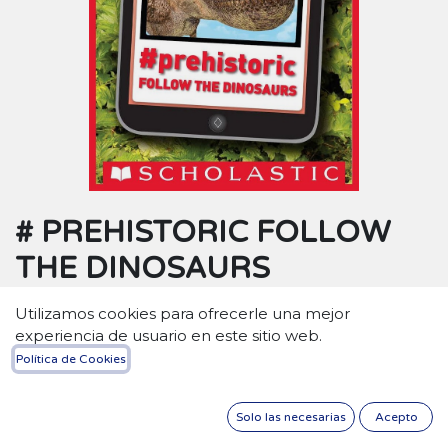
# PREHISTORIC FOLLOW
THE DINOSAURS
$
11,15
Utilizamos cookies para ofrecerle una mejor
experiencia de usuario en este sitio web.
Política de Cookies
Solo las necesarias
Acepto
AÑADIR A LA CESTA